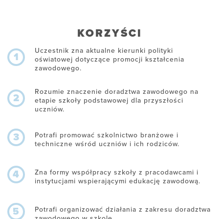
KORZYŚCI
Uczestnik zna aktualne kierunki polityki
1
oświatowej dotyczące promocji kształcenia
zawodowego.
Rozumie znaczenie doradztwa zawodowego na
2
etapie szkoły podstawowej dla przyszłości
uczniów.
Potrafi promować szkolnictwo branżowe i
3
techniczne wśród uczniów i ich rodziców.
Zna formy współpracy szkoły z pracodawcami i
4
instytucjami wspierającymi edukację zawodową.
Potrafi organizować działania z zakresu doradztwa
5
zawodowego w szkole.