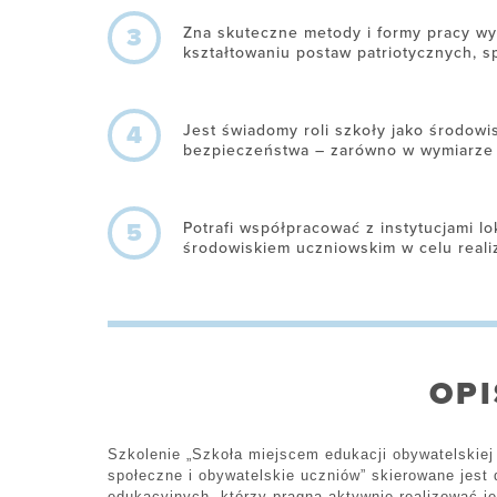
3
Zna skuteczne metody i formy pracy wy
kształtowaniu postaw patriotycznych, s
4
Jest świadomy roli szkoły jako środow
bezpieczeństwa – zarówno w wymiarze 
5
Potrafi współpracować z instytucjami l
środowiskiem uczniowskim w celu reali
OPI
Szkolenie „Szkoła miejscem edukacji obywatelskiej 
społeczne i obywatelskie uczniów” skierowane jest
edukacyjnych, którzy pragną aktywnie realizować j