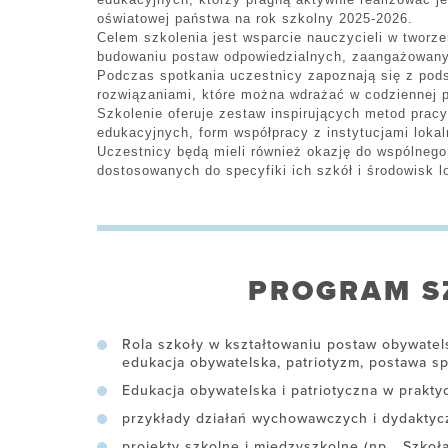
oświatowej państwa na rok szkolny 2025-2026.
Celem szkolenia jest wsparcie nauczycieli w tworz
budowaniu postaw odpowiedzialnych, zaangażowany
Podczas spotkania uczestnicy zapoznają się z pod
rozwiązaniami, które można wdrażać w codziennej 
Szkolenie oferuje zestaw inspirujących metod prac
edukacyjnych, form współpracy z instytucjami loka
Uczestnicy będą mieli również okazję do wspólnego
dostosowanych do specyfiki ich szkół i środowisk l
PROGRAM S
Rola szkoły w kształtowaniu postaw obywatels
edukacja obywatelska, patriotyzm, postawa s
Edukacja obywatelska i patriotyczna w prakty
przykłady działań wychowawczych i dydaktyc
projekty szkolne i międzyszkolne (np. „Szkoł