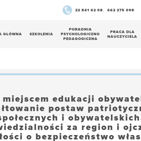
22 841 62 08
,
662 275 098
PORADNIA
PRACA DLA
A GŁÓWNA
SZKOLENIA
PSYCHOLOGICZNO
NAUCZYCIELA
PEDAGOGICZNA
 miejscem edukacji obywatel
ałtowanie postaw patriotycz
społecznych i obywatelskich
iedzialności za region i ojc
łości o bezpieczeństwo włas