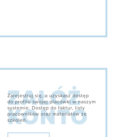
Zarejestruj się, a uzyskasz dostęp
do profilu swojej placówki w naszym
systemie. Dostęp do faktur, listy
pracowników oraz materiałów ze
szkoleń.