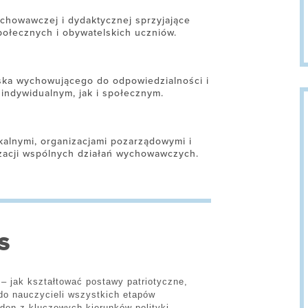
chowawczej i dydaktycznej sprzyjające
połecznych i obywatelskich uczniów.
iska wychowującego do odpowiedzialności i
indywidualnym, jak i społecznym.
okalnymi, organizacjami pozarządowymi i
zacji wspólnych działań wychowawczych.
S
– jak kształtować postawy patriotyczne,
 do nauczycieli wszystkich etapów
eden z kluczowych kierunków polityki