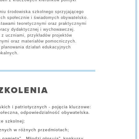
eniu środowiska szkolnego sprzyjającego
ch społecznie i świadomych obywatelsko.
stawami teoretycznymi oraz praktycznymi
pracy dydaktycznej i wychowawczej.
y z uczniami, przykładów projektów
lnymi oraz materiałów pomocniczych.
 planowania działań edukacyjnych
okalnych.
ZKOLENIA
kich i patriotycznych - pojęcia kluczowe:
połeczna, odpowiedzialność obywatelska.
ce szkolnej:
znych w różnych przedmiotach;
a pamięta”, „Młodzi głosują”, konkursy