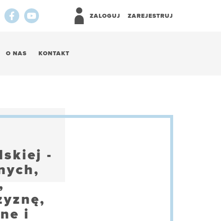
ZALOGUJ
ZAREJESTRUJ
O NAS
KONTAKT
skiej -
nych,
,
zyznę,
ne i