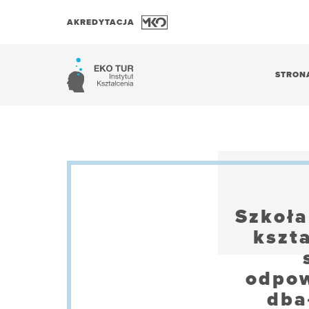
AKREDYTACJA
STRON
Szkoła
kszt
odpow
dba