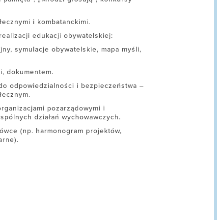
łecznymi i kombatanckimi.
ealizacji edukacji obywatelskiej:
jny, symulacje obywatelskie, mapa myśli,
ii, dokumentem.
do odpowiedzialności i bezpieczeństwa –
ołecznym.
organizacjami pozarządowymi i
 wspólnych działań wychowawczych.
cówce (np. harmonogram projektów,
arne).