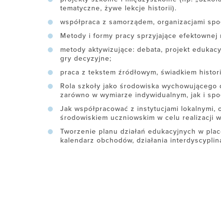
tematyczne, żywe lekcje historii).
współpraca z samorządem, organizacjami spo
Metody i formy pracy sprzyjające efektownej r
metody aktywizujące: debata, projekt edukacy
gry decyzyjne;
praca z tekstem źródłowym, świadkiem histor
Rola szkoły jako środowiska wychowującego 
zarówno w wymiarze indywidualnym, jak i sp
Jak współpracować z instytucjami lokalnymi, 
środowiskiem uczniowskim w celu realizacji
Tworzenie planu działań edukacyjnych w pla
kalendarz obchodów, działania interdyscyplin